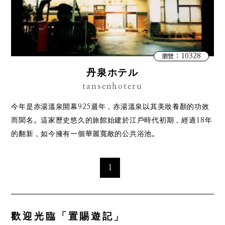
：10328
瀏覽
丹泉ホテル
tansenhoteru
今年是赤湯溫泉開幕925週年，赤湯溫泉以其美妝養顏的功效
而聞名。這家歷史悠久的旅館始建於江戶時代初期，經過18年
的翻新，如今擁有一個華麗寬敞的公共浴池。
1
歡迎光臨「置賜遊記」