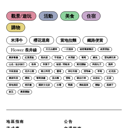
觀景/遊玩
活動
美食
住宿
購物
米澤牛
櫻花迴廊
當地拉麵
鐵路便當
Flower 長井線
天元台纜車
一日溫泉
秘密蕎麥麵店
絕景景點
農家餐廳
紅葉景點
熊肉湯
芋煮會
米澤鯉
葡萄
鱒魚
雪地摩托車
山岳 / 徒步旅行
祭典
和菓子
秘湯 / 間歇泉
賞花體驗
蒟蒻丸子
蘋果
市區漫遊
花卉公園
鄉土料理
靈場
神社寺廟
滑翔傘
草莓
紅花染
農家民宿
櫻桃
葡萄酒廠
流水麵
雪靴
騎自行車
休息站
足湯
當地酒莊
稻田畫
國家文化財
水壩
戰國
傳統蔬菜
體驗
黒獅子
劍玉
農業體驗
地區指南
公告