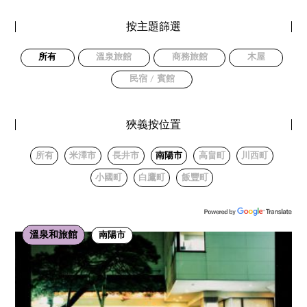
按主題篩選
所有
溫泉旅館
商務旅館
木屋
民宿 / 賓館
狹義按位置
所有
米澤市
長井市
南陽市
高畠町
川西町
小國町
白鷹町
飯豐町
溫泉和旅館
南陽市