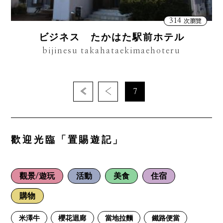
314
次瀏覽
ビジネス たかはた駅前ホテル
bijinesu takahataekimaehoteru
«
‹
7
歡迎光臨「置賜遊記」
觀景/遊玩
活動
美食
住宿
購物
米澤牛
櫻花迴廊
當地拉麵
鐵路便當