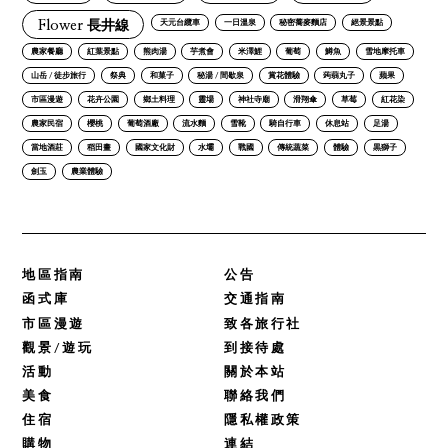
Flower 長井線
天元台纜車
一日溫泉
秘密蕎麥麵店
絕景景點
農家餐廳
紅葉景點
熊肉湯
芋煮會
米澤鯉
葡萄
鱒魚
雪地摩托車
山岳 / 徒步旅行
祭典
和菓子
秘湯 / 間歇泉
賞花體驗
蒟蒻丸子
蘋果
市區漫遊
花卉公園
鄉土料理
靈場
神社寺廟
滑翔傘
草莓
紅花染
農家民宿
櫻桃
葡萄酒廠
流水麵
雪靴
騎自行車
休息站
足湯
當地酒莊
稻田畫
國家文化財
水壩
戰國
傳統蔬菜
體驗
黒獅子
劍玉
農業體驗
地區指南
公告
函式庫
交通指南
市區漫遊
致各旅行社
觀景/遊玩
到接待處
活動
關於本站
美食
聯絡我們
住宿
隱私權政策
購物
連結