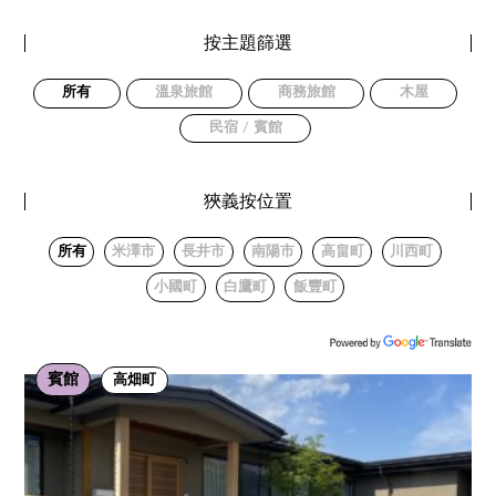
按主題篩選
所有
溫泉旅館
商務旅館
木屋
民宿 / 賓館
狹義按位置
所有
米澤市
長井市
南陽市
高畠町
川西町
小國町
白鷹町
飯豐町
賓館
高畑町