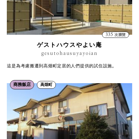
335
次瀏覽
ゲストハウスやよい庵
gesutohausuyayoian
這是為考慮搬遷到高畑町定居的人們提供的試住設施。
商務飯店
高畑町