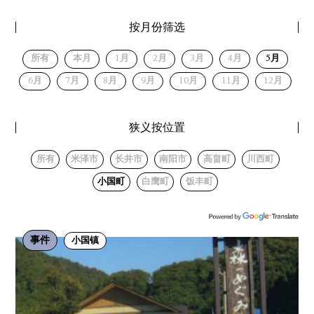
按月份筛选
所有
本月
1月
2月
3月
4月
5月
6月
7月
8月
9月
10月
11月
12月
狭义按位置
所有
米泽市
长井市
南阳市
高畠町
川西町
小国町
白鹰町
饭丰町
事件
小国镇