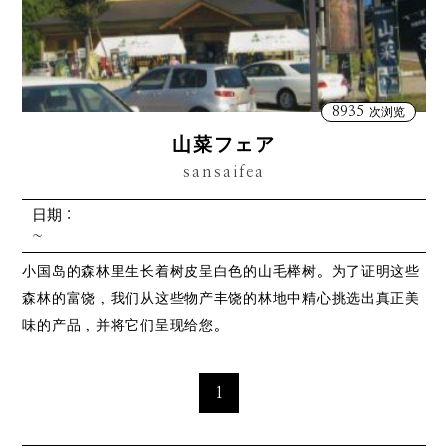
8935
次浏览
山菜フェア
sansaifea
日期：
~
小国岛的森林里生长着树皮呈白色的山毛榉树。为了证明这些
森林的富饶，我们从这些物产丰饶的林地中精心挑选出真正美
味的产品，并将它们呈现给您。
1