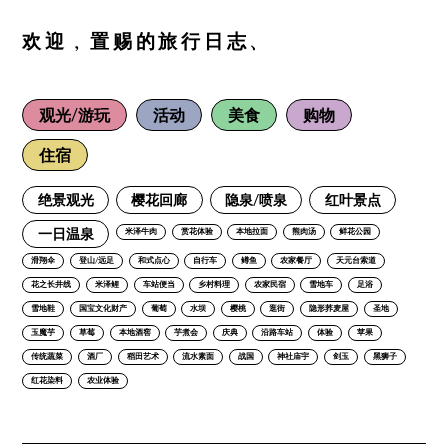
欢迎，置赐的旅行日志、
观光/游玩
活动
美食
购物
住宿
绝景观光
樱花回廊
隐泉/喷泉
红叶景点
一日温泉
米泽牛肉
赏花体验
本地拉面
熊肉汤
鲜花公园
滑翔伞
登山/远足
和式点心
自行车
鳟鱼
农家餐厅
天元台索道
花之长井线
米泽鲤
车站便当
乡村料理
农家民宿
雪地车
足浴
雪地鞋
国宝文化财产
葡萄
水坝
樱桃
逛街
隐形荞麦屋
圣地
玉魔芋
草莓
本地酒窖
芋煮会
庆典
沿路车站
体验
苹果
传统蔬菜
酒厂
稻田艺术
流水素面
战国
神社庙宇
剑玉
黑狮子
红花染料
农业体验