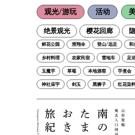
观光/游玩
活动
绝景观光
樱花回廊
隐
鲜花公园
滑翔伞
登山/远足
和
乡村料理
农家民宿
雪地车
足
玉魔芋
草莓
本地酒窖
芋煮会
神社庙宇
剑玉
黑狮子
红花染