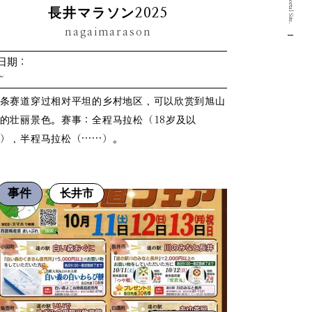
長井マラソン2025
nagaimarason
日期：
~
条赛道穿过相对平坦的乡村地区，可以欣赏到旭山
的壮丽景色。赛事：全程马拉松（18岁及以
），半程马拉松（……）。
事件
长井市