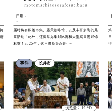
motomachiaozorafesutibaru
日期：
~
初
届时将有帐篷市集、露天咖啡馆，以及丰富多彩的儿
第
政府
童活动！此外，还将举办集邮比赛和大型宾果游戏锦
日
标赛！2025年，这里将举办永井……
行
事件
长井市
：14945
浏览量