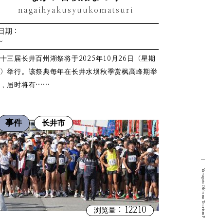
nagaihyakusyuukomatsuri
日期：
~
十三届长井百州湖祭将于2025年10月26日（星期
）举行。该祭典每年在长井水坝秋季赏枫高峰期举
，届时将有……
事件
长井市
Yamagata Okitama Tourism Portal Site.
：12210
浏览量