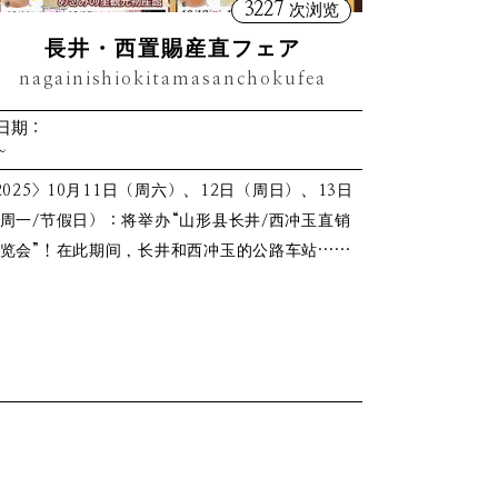
3227
次浏览
長井・西置賜産直フェア
nagainishiokitamasanchokufea
日期：
~
2025> 10月11日（周六）、12日（周日）、13日
周一/节假日）：将举办“山形县长井/西冲玉直销
览会”！在此期间，长井和西冲玉的公路车站……