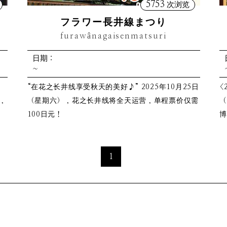
5753
次浏览
フラワー長井線まつり
furawânagaisenmatsuri
日期：
~
“在花之长井线享受秋天的美好♪” 2025年10月25日
<
，
（星期六），花之长井线将全天运营，单程票价仅需
（
100日元！
博
1
、