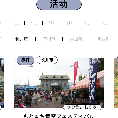
活动
月
2月
3月
4月
5月
6月
7月
市
长井市
南阳市
高畠町
川西町
事件
长井市
24128 次
浏览量
もとまち青空フェスティバル