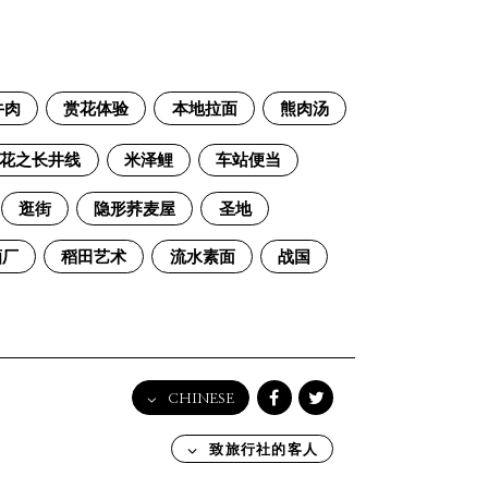
牛肉
赏花体验
本地拉面
熊肉汤
花之长井线
米泽鲤
车站便当
逛街
隐形荞麦屋
圣地
酒厂
稻田艺术
流水素面
战国
CHINESE
English
致旅行社的客人
日本語