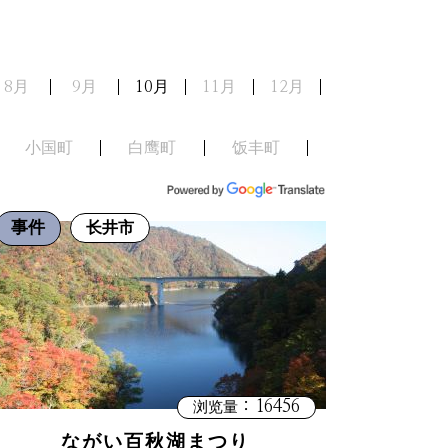
8月
9月
10月
11月
12月
小国町
白鹰町
饭丰町
事件
长井市
：16456
浏览量
ながい百秋湖まつり