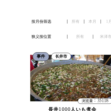
按月份筛选
所有
本月
1
狭义按位置
所有
米泽
事件
长井市
：35118
浏览量
長井1000人いも煮会