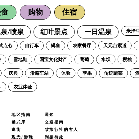
美食
购物
住宿
米泽
泉/喷泉
红叶景点
一日温泉
式点心
自行车
鳟鱼
农家餐厅
天元台索道
浴
雪地鞋
国宝文化财产
葡萄
水坝
樱桃
庆典
沿路车站
体验
苹果
传统蔬菜
料
农业体验
地区指南
通知
函式库
交通指南
逛街
致旅行社的客人
观光/游玩
到接待处