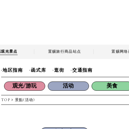
赐观光景点
置赐旅行商品站点
置赐网络
地区指南
函式库
逛街
交通指南
观光/游玩
活动
美食
TOP
景點(活动)