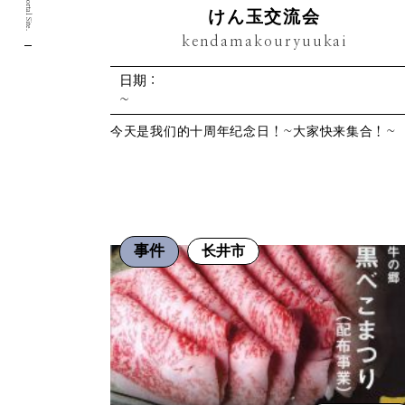
けん玉交流会
kendamakouryuukai
日期：
~
今天是我们的十周年纪念日！~大家快来集合！~
事件
长井市