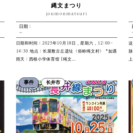
縄文まつり
joumonmatsuri
日期：
~
日期和时间：2025年10月18日，星期六，12:00-
这
14:30 地点：长屋敷古丘遗址（俗称绳文村） *如遇
脉
雨天：西根小学体育馆 [绳文...
上
事件
长井市