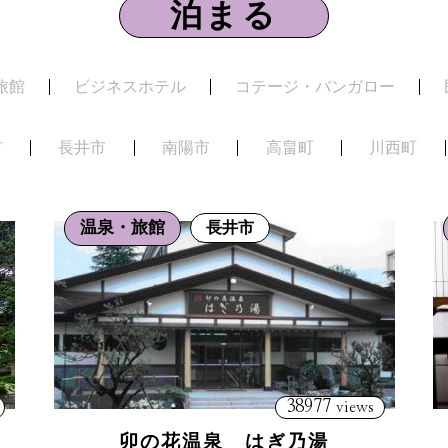
泊まる
旅館
ビジネスホテル
コテージ・バンガロー
市
長井市
南陽市
高畠町
川西町
温泉・旅館
長井市
38977
views
卯の花温泉 はぎ乃湯