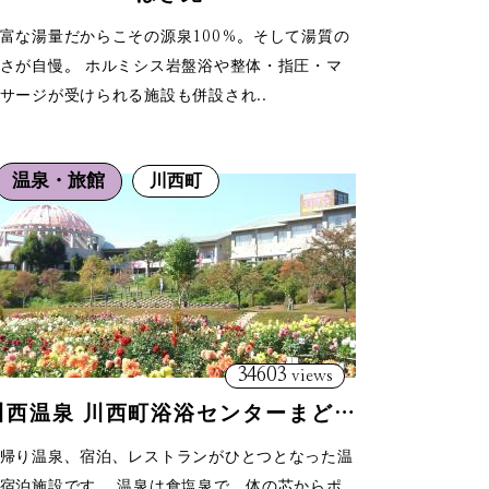
富な湯量だからこその源泉100％。そして湯質の
さが自慢。 ホルミシス岩盤浴や整体・指圧・マ
サージが受けられる施設も併設され..
温泉・旅館
川西町
34603
views
川西温泉 川西町浴浴センターまどか
帰り温泉、宿泊、レストランがひとつとなった温
宿泊施設です。 温泉は食塩泉で、体の芯からポ