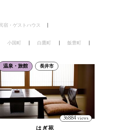
民宿・ゲストハウス
小国町
白鷹町
飯豊町
温泉・旅館
長井市
36884
views
はぎ苑