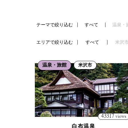
テーマで絞り込む
すべて
温泉・
エリアで絞り込む
すべて
米沢
温泉・旅館
米沢市
43317
views
白布温泉