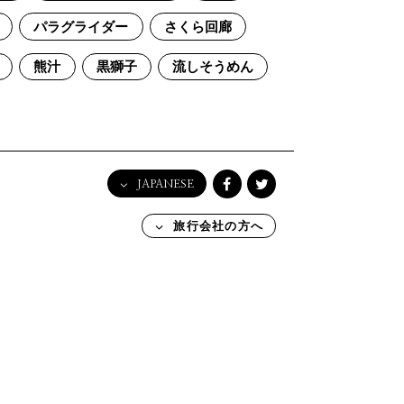
パラグライダー
さくら回廊
熊汁
黒獅子
流しそうめん
JAPANESE
English
旅行会社の方へ
日本語
한국어
简体中文
繁體中文