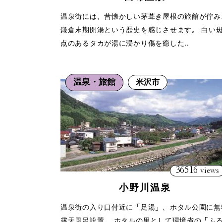
温泉街には、昔懐かしい茅葺き屋根の旅館が佇み
鎌倉末期開湯という歴史を感じさせます。 白い
点のあるタカが湯に浸かり傷を癒した..
温泉・旅館
米沢市
36516
views
小野川温泉
温泉街の入り口付近に「足湯」、ホタル公園に無
露天風呂設置。 ホタルの里として環境省の「ふ