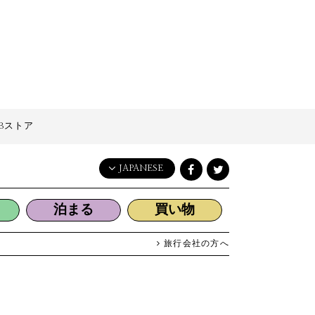
Bストア
JAPANESE
English
泊まる
買い物
日本語
한국어
旅行会社の方へ
简体中文
繁體中文