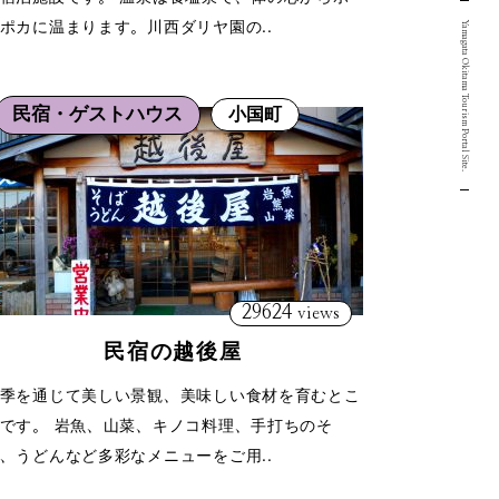
ポカに温まります。川西ダリヤ園の..
Yamagata Okitama Tourism Portal Site.
民宿・ゲストハウス
小国町
29624
views
民宿の越後屋
季を通じて美しい景観、美味しい食材を育むとこ
です。 岩魚、山菜、キノコ料理、手打ちのそ
、うどんなど多彩なメニューをご用..