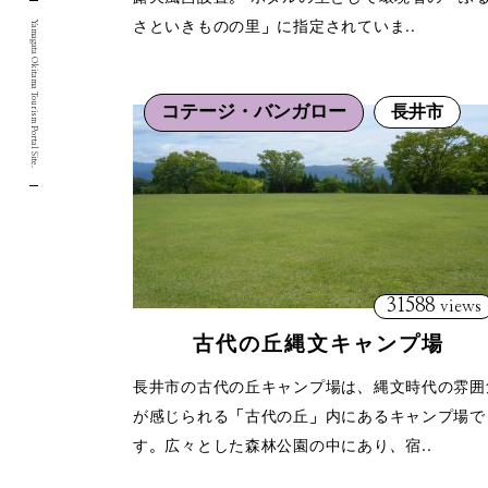
さといきものの里」に指定されていま..
Yamagata Okitama Tourism Portal Site.
コテージ・バンガロー
長井市
31588
views
古代の丘縄文キャンプ場
長井市の古代の丘キャンプ場は、縄文時代の雰囲
が感じられる「古代の丘」内にあるキャンプ場で
す。広々とした森林公園の中にあり、宿..