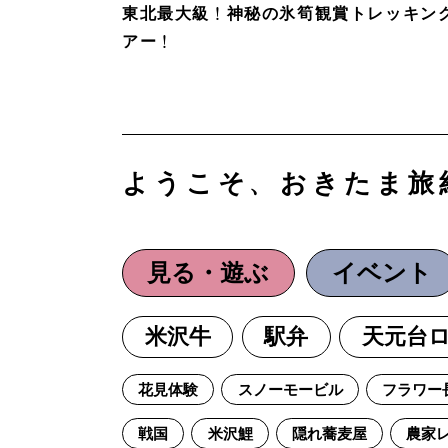
東北最大級！神秘の氷筍観賞トレッキン
アー！
ようこそ、おきたま旅
見る・遊ぶ
イベント
米沢牛
駅弁
天元台
花見体験
スノーモービル
フラワー
戦国
米沢鯉
隠れ蕎麦屋
農家