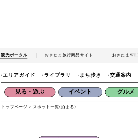
ま観光
ポータル
おきたま旅行商品
サイト
おきたま
WE
エリアガイド
ライブラリ
まち歩き
交通案内
見る・遊ぶ
イベント
グルメ
トップページ
スポット一覧
(泊まる)