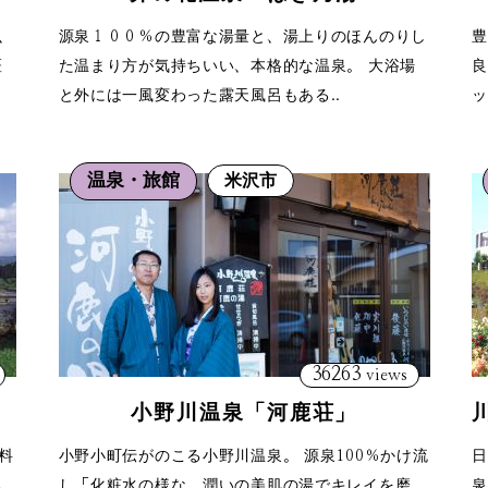
、
源泉１００％の豊富な湯量と、湯上りのほんのりし
豊
斑
た温まり方が気持ちいい、本格的な温泉。 大浴場
良
と外には一風変わった露天風呂もある..
ッ
温泉・旅館
米沢市
36263
views
小野川温泉「河鹿荘」
料
小野小町伝がのこる小野川温泉。 源泉100％かけ流
日
る
し「化粧水の様な、潤いの美肌の湯でキレイを磨
泉