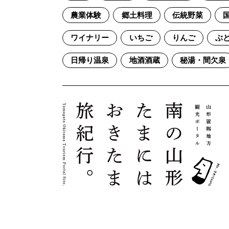
農業体験
郷土料理
伝統野菜
ワイナリー
いちご
りんご
ぶ
日帰り温泉
地酒酒蔵
秘湯・間欠泉