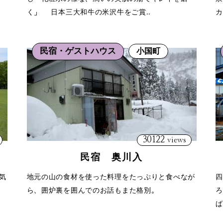
く」 日本三大和牛の米沢牛をご賞..
カ
民宿・ゲストハウス
小国町
30122
views
民宿 奥川入
気
地元の山の食材を使った料理をたっぷりと食べなが
四
ら、囲炉裏を囲んでのお話もまた格別。
ろ
ば