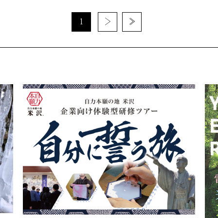
1
›
»