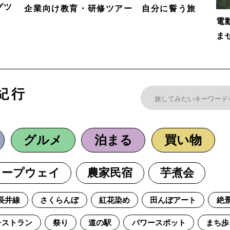
グツ
企業向け教育・研修ツアー 自分に誓う旅
電
ま
紀行
グルメ
泊まる
買い物
ロープウェイ
農家民宿
芋煮会
長井線
さくらんぼ
紅花染め
田んぼアート
絶
レストラン
祭り
道の駅
パワースポット
まち歩