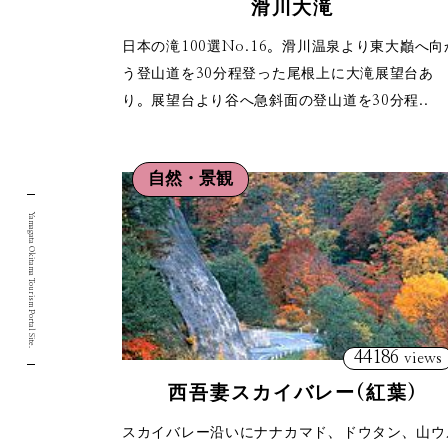
滑川大滝
日本の滝100選No.16。滑川温泉より東大巓へ向
う登山道を30分程登った尾根上に大滝展望台あ
り。展望台より谷へ急斜面の登山道を30分程..
自然・景観
Yamagata Okitama Tourism Portal Site.
44186
views
西吾妻スカイバレー(紅葉)
スカイバレー沿いにナナカマド、ドウタン、山ウ