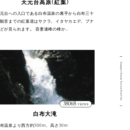
天元台高原(紅葉)
元台への入口である白布温泉の裏手から白布三十
観音までの紅葉道はサクラ、イタヤカエデ、ブナ
どが見られます。 吾妻連峰の峰か..
Yamagata Okitama Tourism Portal Site.
38068
views
白布大滝
布温泉より西方約500ｍ、高さ30ｍ