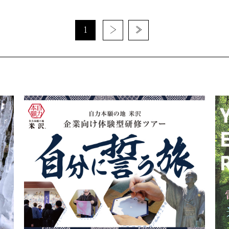
1
›
»