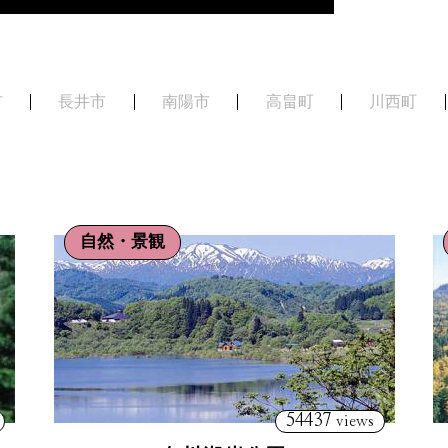
市
長井市
南陽市
高畠町
川西町
自然・景観
54437
views