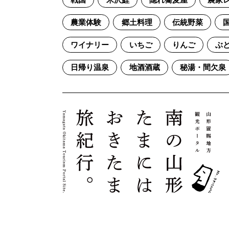
戦国
米沢鯉
隠れ蕎麦屋
農家
農業体験
郷土料理
伝統野菜
ワイナリー
いちご
りんご
ぶ
日帰り温泉
地酒酒蔵
秘湯・間欠泉