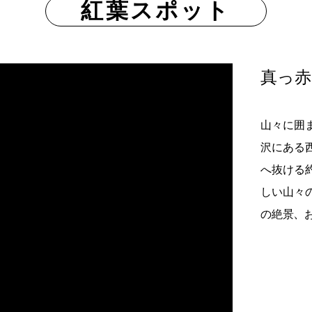
紅葉スポット
真っ赤
山々に囲
沢にある
へ抜ける
しい山々
の絶景、