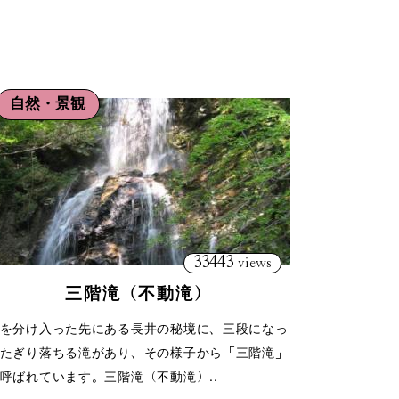
自然・景観
33443
views
三階滝（不動滝）
を分け入った先にある長井の秘境に、三段になっ
たぎり落ちる滝があり、その様子から「三階滝」
呼ばれています。三階滝（不動滝）..