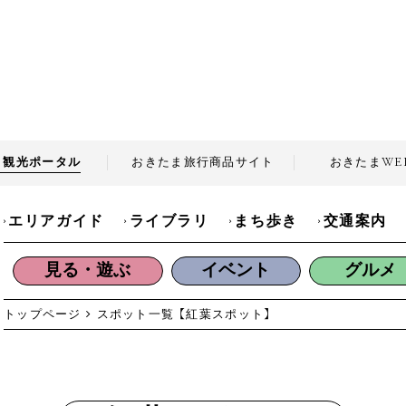
ま観光
ポータル
おきたま旅行商品
サイト
おきたま
WE
エリアガイド
ライブラリ
まち歩き
交通案内
見る・遊ぶ
イベント
グルメ
トップページ
スポット一覧
【紅葉スポット】