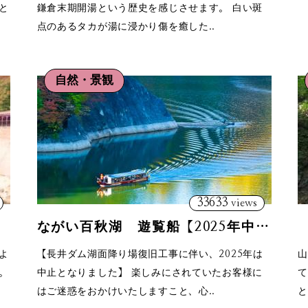
と
鎌倉末期開湯という歴史を感じさせます。 白い斑
点のあるタカが湯に浸かり傷を癒した..
自然・景観
33633
views
ながい百秋湖 遊覧船【2025年中止】
よ
【長井ダム湖面降り場復旧工事に伴い、2025年は
山
。
中止となりました】 楽しみにされていたお客様に
て
はご迷惑をおかけいたしますこと、心..
と