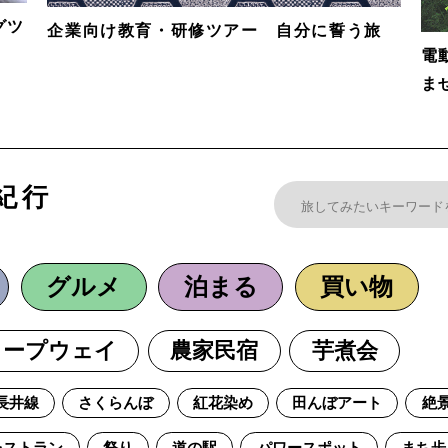
グツ
企業向け教育・研修ツアー 自分に誓う旅
電
ま
紀行
グルメ
泊まる
買い物
ロープウェイ
農家民宿
芋煮会
長井線
さくらんぼ
紅花染め
田んぼアート
絶