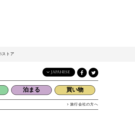
Bストア
JAPANESE
English
泊まる
買い物
日本語
한국어
旅行会社の方へ
简体中文
繁體中文