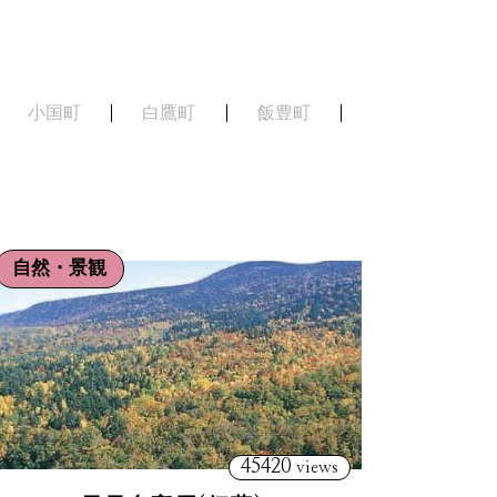
小国町
白鷹町
飯豊町
自然・景観
45420
views