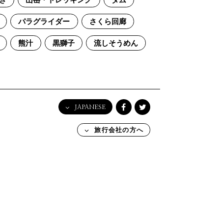
き
山岳・トレッキング
ダム
パラグライダー
さくら回廊
熊汁
黒獅子
流しそうめん
JAPANESE
English
旅行会社の方へ
日本語
한국어
简体中文
繁體中文