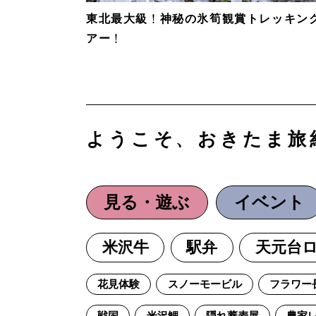
東北最大級！神秘の氷筍観賞トレッキン
アー！
ようこそ、おきたま旅
見る・遊ぶ
イベント
米沢牛
駅弁
天元台
花見体験
スノーモービル
フラワー