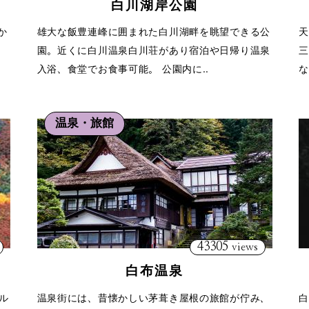
白川湖岸公園
か
雄大な飯豊連峰に囲まれた白川湖畔を眺望できる公
天
園。近くに白川温泉白川荘があり宿泊や日帰り温泉
三
入浴、食堂でお食事可能。 公園内に..
な
温泉・旅館
43305
views
白布温泉
ル
温泉街には、昔懐かしい茅葺き屋根の旅館が佇み、
白