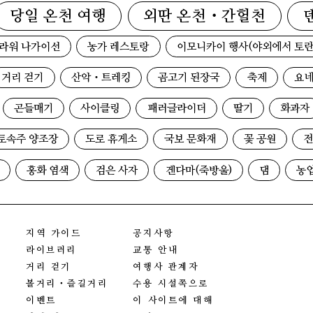
당일 온천 여행
외딴 온천・간헐천
라워 나가이선
농가 레스토랑
이모니카이 행사(야외에서 토란
거리 걷기
산악・트레킹
곰고기 된장국
축제
요네
곤들매기
사이클링
패러글라이더
딸기
화과자
토속주 양조장
도로 휴게소
국보 문화재
꽃 공원
전
홍화 염색
검은 사자
겐다마(죽방울)
댐
농
지역 가이드
공지사항
라이브러리
교통 안내
거리 걷기
여행사 관계자
볼거리・즐길거리
수용 시설쪽으로
이벤트
이 사이트에 대해