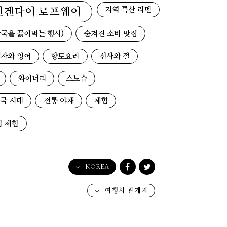
지역 특산 라멘
덴겐다이 로프웨이
국을 끓여먹는 행사)
숨겨진 소바 맛집
자와 잉어
향토요리
신사와 절
와이너리
스노슈
국 시대
전통 야채
체험
업 체험
KOREA
English
여행사 관계자
日本語
한국어