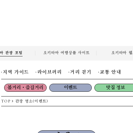
마 관광
포털
오키타마 여행상품
사이트
오키타마
웹
지역 가이드
라이브러리
거리 걷기
교통 안내
볼거리・즐길거리
이벤트
맛집 정보
TOP
관광 명소(이벤트)