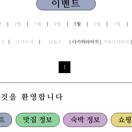
이벤트
월
2월
3월
4월
5월
6월
7월
와시
나가이시
난요시
다카하타마치
가와니시마치
1
 것을 환영합니다
트
맛집 정보
숙박 정보
쇼핑