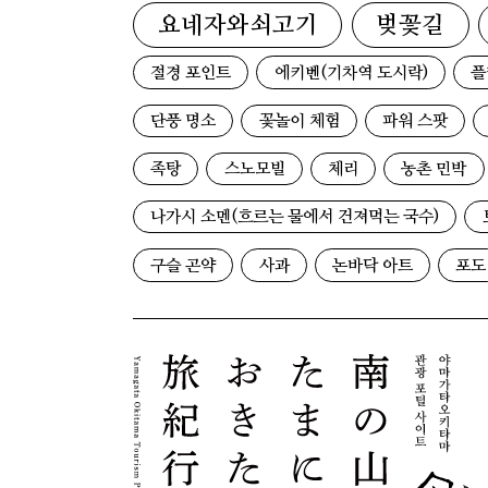
요네자와쇠고기
벚꽃길
절경 포인트
에키벤(기차역 도시락)
플
단풍 명소
꽃놀이 체험
파워 스팟
족탕
스노모빌
체리
농촌 민박
나가시 소멘(흐르는 물에서 건져먹는 국수)
구슬 곤약
사과
논바닥 아트
포도