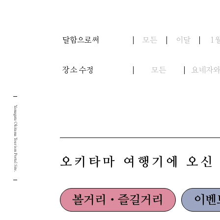
달함으로써
모든
이달
1
장소 수정
모든
요네자
Yamagata Okitama Tourism Portal Site.
오키타마 여행기에 오신
볼거리・즐길거리
이벤